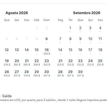
Agosto 2026
Setembro 2026
Qua
Qui
Sex
Sáb
Dom
Seg
Ter
Qua
Qui
Sex
1
2
1
2
3
4
-
-
-
-
-
-
5
6
7
8
9
7
8
9
10
11
-
-
-
-
-
-
-
-
-
-
12
13
14
15
16
14
15
16
17
18
-
-
-
-
334 $
-
-
-
-
-
19
20
21
22
23
21
22
23
24
25
$
378 $
390 $
390 $
359 $
322 $
223 $
223 $
223 $
223 $
223 $
26
27
28
29
30
28
29
30
$
318 $
331 $
318 $
263 $
247 $
207 $
207 $
207 $
—
Saída
mados em USD, por quarto, para 2 adultos , desde 1 noite (Alguns impostos pode