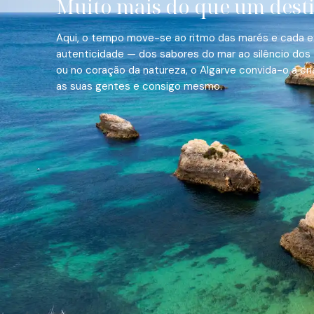
Muito mais do que um dest
Aqui, o tempo move-se ao ritmo das marés e cada ex
autenticidade — dos sabores do mar ao silêncio dos tr
ou no coração da natureza, o Algarve convida-o a cr
as suas gentes e consigo mesmo.