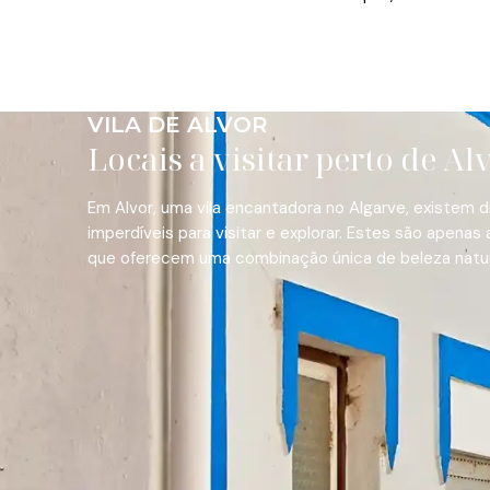
VILA DE ALVOR
Locais a visitar perto de Al
Em Alvor, uma vila encantadora no Algarve, existem d
imperdíveis para visitar e explorar. Estes são apenas
que oferecem uma combinação única de beleza natural,