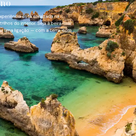
ino
periência está enraizada na
ilhos do interior. Seja à beira-mar
iar uma ligação — com a terra, com