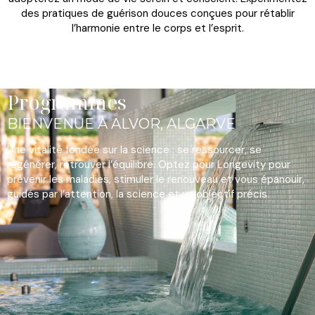
des pratiques de guérison douces conçues pour rétablir
l’harmonie entre le corps et l’esprit.
Programmes
BIENVENUE À ALVOR, ALGARVE
Une vitalité fondée sur la science : se ressourcer, se
régénérer, retrouver l’équilibre. Optez pour Longevity pour
prévenir les maladies, stimuler le renouveau et vous épanouir,
guidés par l’attention, la science et un objectif précis.