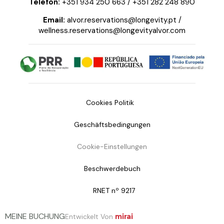
Telefon:
+351 934 250 663
/
+351 282 248 890
Email:
alvor.reservations@longevity.pt
/
wellness.reservations@longevityalvor.com
Cookies Politik
Geschäftsbedingungen
Cookie-Einstellungen
Beschwerdebuch
RNET nº 9217
MEINE BUCHUNG
Entwickelt Von
mirai