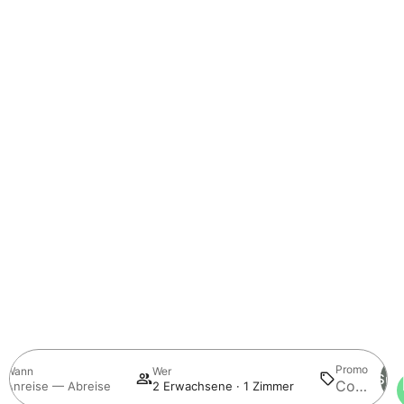
Promo
Wann
Wer
Suc
Anreise — Abreise
2 Erwachsene · 1 Zimmer