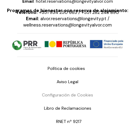
Email
: hotel.reservations@longevityalvor.com
Programas de bienestar con reserva de alojamiento:
Teléfono:
+351 934 250 663
/
+351 282 248 890
Email:
alvor.reservations@longevity.pt
/
wellness.reservations@longevityalvor.com
Política de cookies
Aviso Legal
Configuración de Cookies
Libro de Reclamaciones
RNET nº 9217