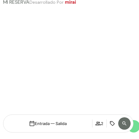
MI RESERVA
Desarrollado Por
mirai
Entrada — Salida
2